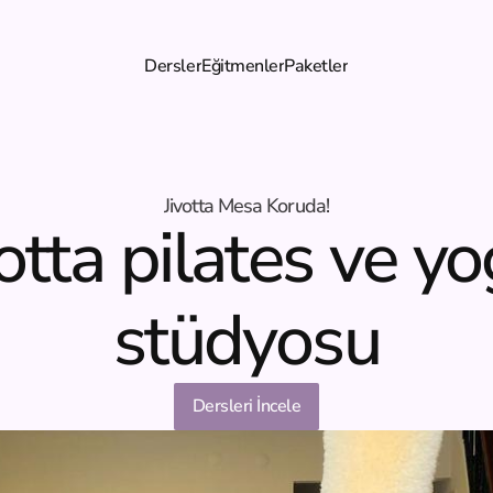
Dersler
Eğitmenler
Paketler
Jivotta Mesa Koruda!
votta pilates ve yo
stüdyosu
Dersleri İncele